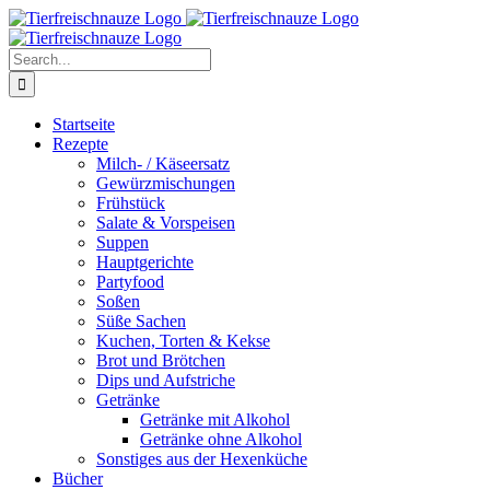
Skip
Facebook
YouTube
X
Pinterest
Instagram
to
content
Search
for:
Startseite
Rezepte
Milch- / Käseersatz
Gewürzmischungen
Frühstück
Salate & Vorspeisen
Suppen
Hauptgerichte
Partyfood
Soßen
Süße Sachen
Kuchen, Torten & Kekse
Brot und Brötchen
Dips und Aufstriche
Getränke
Getränke mit Alkohol
Getränke ohne Alkohol
Sonstiges aus der Hexenküche
Bücher