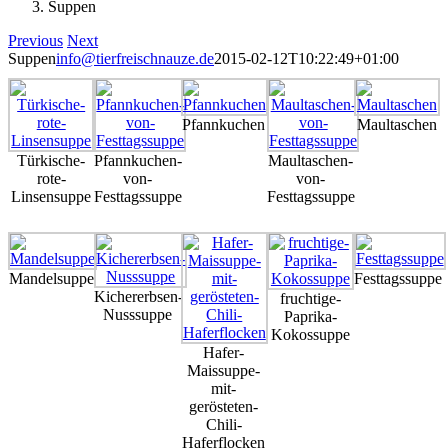
Suppen
Previous
Next
Suppen
info@tierfreischnauze.de
2015-02-12T10:22:49+01:00
Pfannkuchen
Maultaschen
Türkische-
Pfannkuchen-
Maultaschen-
rote-
von-
von-
Linsensuppe
Festtagssuppe
Festtagssuppe
Mandelsuppe
Festtagssuppe
Kichererbsen-
fruchtige-
Nusssuppe
Paprika-
Kokossuppe
Hafer-
Maissuppe-
mit-
gerösteten-
Chili-
Haferflocken