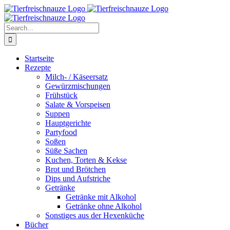
Skip
Facebook
YouTube
X
Pinterest
Instagram
to
content
Search
for:
Startseite
Rezepte
Milch- / Käseersatz
Gewürzmischungen
Frühstück
Salate & Vorspeisen
Suppen
Hauptgerichte
Partyfood
Soßen
Süße Sachen
Kuchen, Torten & Kekse
Brot und Brötchen
Dips und Aufstriche
Getränke
Getränke mit Alkohol
Getränke ohne Alkohol
Sonstiges aus der Hexenküche
Bücher