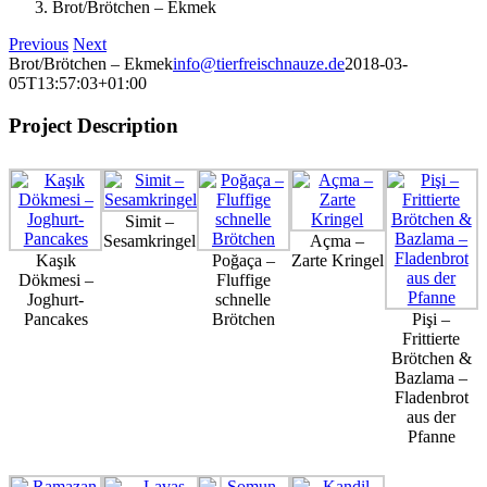
Brot/Brötchen – Ekmek
Previous
Next
Brot/Brötchen – Ekmek
info@tierfreischnauze.de
2018-03-
05T13:57:03+01:00
Project Description
Simit –
Sesamkringel
Açma –
Kaşık
Poğaça –
Zarte Kringel
Dökmesi –
Fluffige
Joghurt-
schnelle
Pancakes
Brötchen
Pişi –
Frittierte
Brötchen &
Bazlama –
Fladenbrot
aus der
Pfanne