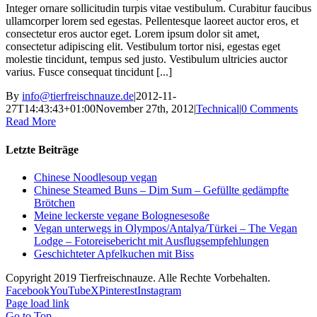
Integer ornare sollicitudin turpis vitae vestibulum. Curabitur faucibus
ullamcorper lorem sed egestas. Pellentesque laoreet auctor eros, et
consectetur eros auctor eget. Lorem ipsum dolor sit amet,
consectetur adipiscing elit. Vestibulum tortor nisi, egestas eget
molestie tincidunt, tempus sed justo. Vestibulum ultricies auctor
varius. Fusce consequat tincidunt [...]
By
info@tierfreischnauze.de
|
2012-11-
27T14:43:43+01:00
November 27th, 2012
|
Technical
|
0 Comments
Read More
Letzte Beiträge
Chinese Noodlesoup vegan
Chinese Steamed Buns – Dim Sum – Gefüllte gedämpfte
Brötchen
Meine leckerste vegane Bolognesesoße
Vegan unterwegs in Olympos/Antalya/Türkei – The Vegan
Lodge – Fotoreisebericht mit Ausflugsempfehlungen
Geschichteter Apfelkuchen mit Biss
Copyright 2019 Tierfreischnauze. Alle Rechte Vorbehalten.
Facebook
YouTube
X
Pinterest
Instagram
Page load link
Go to Top