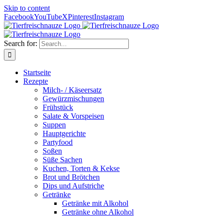
Skip to content
Facebook
YouTube
X
Pinterest
Instagram
Search for:
Startseite
Rezepte
Milch- / Käseersatz
Gewürzmischungen
Frühstück
Salate & Vorspeisen
Suppen
Hauptgerichte
Partyfood
Soßen
Süße Sachen
Kuchen, Torten & Kekse
Brot und Brötchen
Dips und Aufstriche
Getränke
Getränke mit Alkohol
Getränke ohne Alkohol