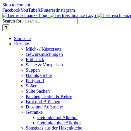
Skip to content
Facebook
YouTube
X
Pinterest
Instagram
Search for:
Startseite
Rezepte
Milch- / Käseersatz
Gewürzmischungen
Frühstück
Salate & Vorspeisen
Suppen
Hauptgerichte
Partyfood
Soßen
Süße Sachen
Kuchen, Torten & Kekse
Brot und Brötchen
Dips und Aufstriche
Getränke
Getränke mit Alkohol
Getränke ohne Alkohol
Sonstiges aus der Hexenküche