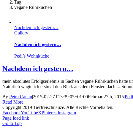
Tag:
vegane Rührkuchen
Nachdem ich gestern…
Gallery
Nachdem ich gestern…
Pedi’s Wohnküche
Nachdem ich gestern…
mein absolutes Erfolgserlebnis in Sachen vegane Rührkuchen hatte u
Natürlich wagte ich erstmal den Blick aus dem Fenster...lach.... Sonnn
By
Petra Canan
|
2015-02-27T13:39:05+01:00
Februar 27th, 2015
|
Ped
Read More
Copyright 2019 Tierfreischnauze. Alle Rechte Vorbehalten.
Facebook
YouTube
X
Pinterest
Instagram
Page load link
Go to Top