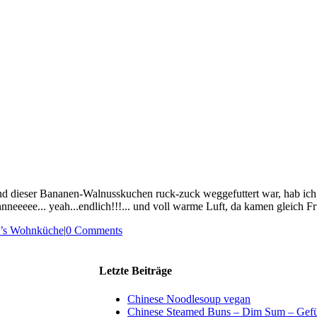
nd dieser Bananen-Walnusskuchen ruck-zuck weggefuttert war, hab ich m
nneeeee... yeah...endlich!!!... und voll warme Luft, da kamen gleich Frü
i’s Wohnküche
|
0 Comments
Letzte Beiträge
Chinese Noodlesoup vegan
Chinese Steamed Buns – Dim Sum – Gefül