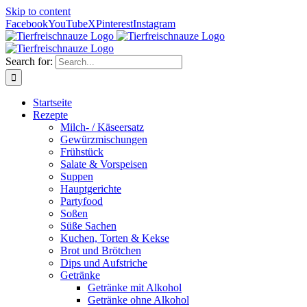
Skip to content
Facebook
YouTube
X
Pinterest
Instagram
Search for:
Startseite
Rezepte
Milch- / Käseersatz
Gewürzmischungen
Frühstück
Salate & Vorspeisen
Suppen
Hauptgerichte
Partyfood
Soßen
Süße Sachen
Kuchen, Torten & Kekse
Brot und Brötchen
Dips und Aufstriche
Getränke
Getränke mit Alkohol
Getränke ohne Alkohol