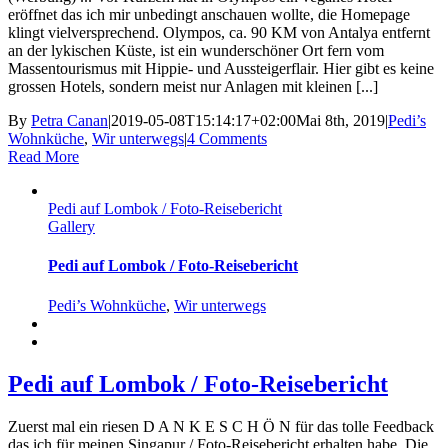
eröffnet das ich mir unbedingt anschauen wollte, die Homepage
klingt vielversprechend. Olympos, ca. 90 KM von Antalya entfernt
an der lykischen Küste, ist ein wunderschöner Ort fern vom
Massentourismus mit Hippie- und Aussteigerflair. Hier gibt es keine
grossen Hotels, sondern meist nur Anlagen mit kleinen [...]
By
Petra Canan
|
2019-05-08T15:14:17+02:00
Mai 8th, 2019
|
Pedi’s
Wohnküche
,
Wir unterwegs
|
4 Comments
Read More
Pedi auf Lombok / Foto-Reisebericht
Gallery
Pedi auf Lombok / Foto-Reisebericht
Pedi’s Wohnküche
,
Wir unterwegs
Pedi auf Lombok / Foto-Reisebericht
Zuerst mal ein riesen D A N K E S C H Ö N für das tolle Feedback
das ich für meinen Singapur / Foto-Reisebericht erhalten habe. Die