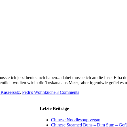
usste ich jetzt heute auch haben... dabei musste ich an die Insel Elba d
ntlich wollten wir in die Toskana ans Meer, aber irgendwie gefiel es uns 
 Käseersatz
,
Pedi’s Wohnküche
|
3 Comments
Letzte Beiträge
Chinese Noodlesoup vegan
Chinese Steamed Buns – Dim Sum – Gefül