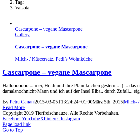
Tag:
Valsoia
Cascarpone – vegane Mascarpone
Gallery
Cascarpone – vegane Mascarpone
Milch- / Käseersatz
,
Pedi’s Wohnküche
Cascarpone – vegane Mascarpone
Hallooooooo.... mei, Heidi und ihre Pfannkuchen gestern... :) ... das m
damalsnochnicht-Mann und ich auf der Insel Elba.. durch Zufall... eige
By
Petra Canan
|
2015-03-05T13:24:24+01:00
März 5th, 2015
|
Milch- /
Read More
Copyright 2019 Tierfreischnauze. Alle Rechte Vorbehalten.
Facebook
YouTube
X
Pinterest
Instagram
Page load link
Go to Top