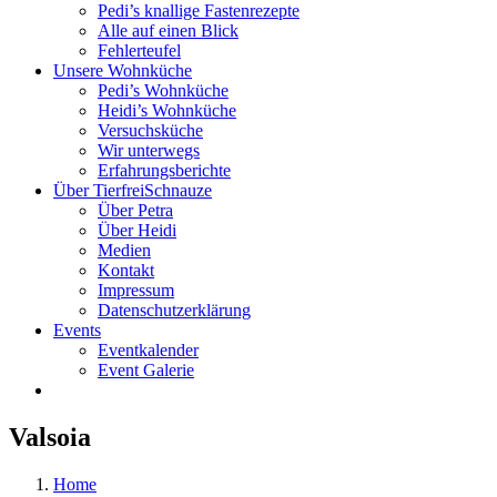
Pedi’s knallige Fastenrezepte
Alle auf einen Blick
Fehlerteufel
Unsere Wohnküche
Pedi’s Wohnküche
Heidi’s Wohnküche
Versuchsküche
Wir unterwegs
Erfahrungsberichte
Über TierfreiSchnauze
Über Petra
Über Heidi
Medien
Kontakt
Impressum
Datenschutzerklärung
Events
Eventkalender
Event Galerie
Valsoia
Home