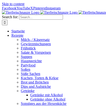
Skip to content
Facebook
YouTube
X
Pinterest
Instagram
Search for:
Startseite
Rezepte
Milch- / Käseersatz
Gewürzmischungen
Frühstück
Salate & Vorspeisen
Suppen
Hauptgerichte
Partyfood
Soßen
Süße Sachen
Kuchen, Torten & Kekse
Brot und Brötchen
Dips und Aufstriche
Getränke
Getränke mit Alkohol
Getränke ohne Alkohol
Sonstiges aus der Hexenküche