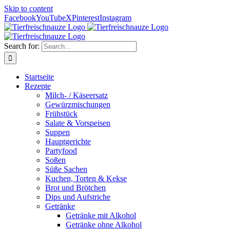
Skip to content
Facebook
YouTube
X
Pinterest
Instagram
Search for:
Startseite
Rezepte
Milch- / Käseersatz
Gewürzmischungen
Frühstück
Salate & Vorspeisen
Suppen
Hauptgerichte
Partyfood
Soßen
Süße Sachen
Kuchen, Torten & Kekse
Brot und Brötchen
Dips und Aufstriche
Getränke
Getränke mit Alkohol
Getränke ohne Alkohol