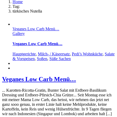
Home
Tag:
türkisches Nutella
Veganes Low Carb Menü…
Gallery
Veganes Low Carb Menü…
Hauptgerichte
,
Milch- / Käseersatz
,
Pedi’s Wohnküche
,
Salate
& Vorspeisen
,
Soßen
,
Süße Sachen
Veganes Low Carb Menü…
... Karotten-Ricotta-Gratin, Bunter Salat mit Erdbeer-Basilikum
Dressing und Erdbeer-Pfirsich-Chia Grütze... Seit Montag esse ich
mit meiner Mama Low Carb, das heisst, wir nehmen das jetzt net
ganz sooo genau, in erster Linie halt keine Mehlprodukte, keine
Kartoffeln, kein Reis und wenig Hülsenfrüchte. In 9 Tagen fliegen
wir nach Indonesien (Singapur und Lombok) und arbeiten halt [...]