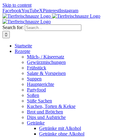
Skip to content
Facebook
YouTube
X
Pinterest
Instagram
Search for:
Startseite
Rezepte
Milch- / Käseersatz
Gewürzmischungen
Frühstück
Salate & Vorspeisen
Suppen
Hauptgerichte
Partyfood
Soßen
Süße Sachen
Kuchen, Torten & Kekse
Brot und Brötchen
Dips und Aufstriche
Getränke
Getränke mit Alkohol
Getränke ohne Alkohol