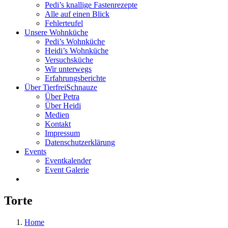
Pedi’s knallige Fastenrezepte
Alle auf einen Blick
Fehlerteufel
Unsere Wohnküche
Pedi’s Wohnküche
Heidi’s Wohnküche
Versuchsküche
Wir unterwegs
Erfahrungsberichte
Über TierfreiSchnauze
Über Petra
Über Heidi
Medien
Kontakt
Impressum
Datenschutzerklärung
Events
Eventkalender
Event Galerie
Torte
Home