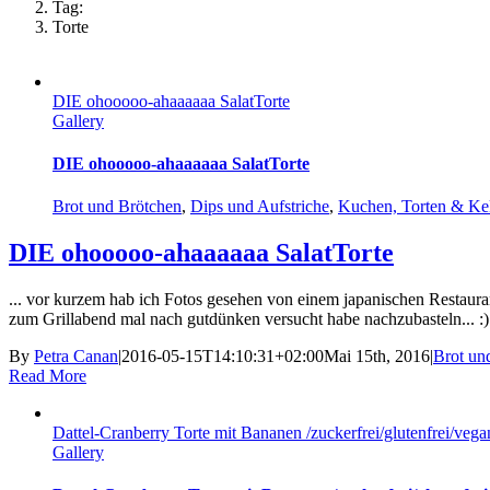
Tag:
Torte
DIE ohooooo-ahaaaaaa SalatTorte
Gallery
DIE ohooooo-ahaaaaaa SalatTorte
Brot und Brötchen
,
Dips und Aufstriche
,
Kuchen, Torten & Ke
DIE ohooooo-ahaaaaaa SalatTorte
... vor kurzem hab ich Fotos gesehen von einem japanischen Restaurant
zum Grillabend mal nach gutdünken versucht habe nachzubasteln... :) 
By
Petra Canan
|
2016-05-15T14:10:31+02:00
Mai 15th, 2016
|
Brot un
Read More
Dattel-Cranberry Torte mit Bananen /zuckerfrei/glutenfrei/vega
Gallery