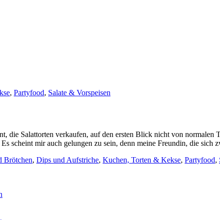
kse
,
Partyfood
,
Salate & Vorspeisen
, die Salattorten verkaufen, auf den ersten Blick nicht von normalen Tor
Es scheint mir auch gelungen zu sein, denn meine Freundin, die sich zw
d Brötchen
,
Dips und Aufstriche
,
Kuchen, Torten & Kekse
,
Partyfood
,
n