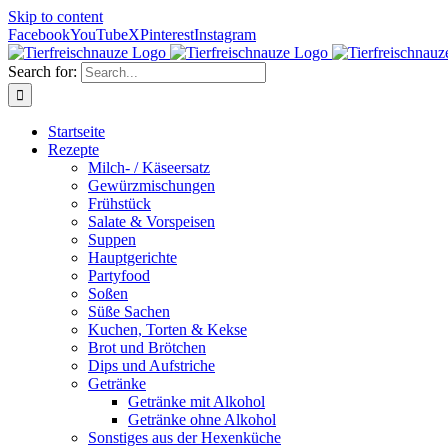
Skip to content
Facebook
YouTube
X
Pinterest
Instagram
Search for:
Startseite
Rezepte
Milch- / Käseersatz
Gewürzmischungen
Frühstück
Salate & Vorspeisen
Suppen
Hauptgerichte
Partyfood
Soßen
Süße Sachen
Kuchen, Torten & Kekse
Brot und Brötchen
Dips und Aufstriche
Getränke
Getränke mit Alkohol
Getränke ohne Alkohol
Sonstiges aus der Hexenküche