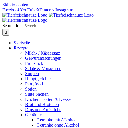
Skip to content
Facebook
YouTube
X
Pinterest
Instagram
Search for:
Startseite
Rezepte
Milch- / Käseersatz
Gewürzmischungen
Frühstück
Salate & Vorspeisen
Suppen
Hauptgerichte
Partyfood
Soßen
Süße Sachen
Kuchen, Torten & Kekse
Brot und Brötchen
Dips und Aufstriche
Getränke
Getränke mit Alkohol
Getränke ohne Alkohol