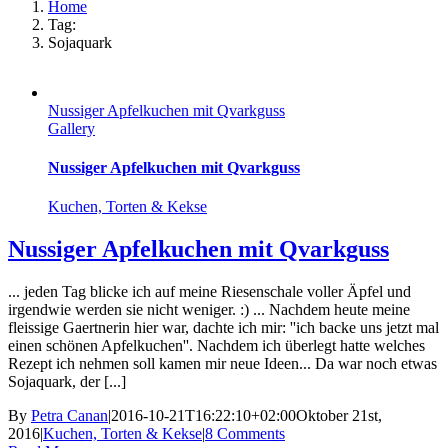
Home
Tag:
Sojaquark
Nussiger Apfelkuchen mit Qvarkguss
Gallery
Nussiger Apfelkuchen mit Qvarkguss
Kuchen, Torten & Kekse
Nussiger Apfelkuchen mit Qvarkguss
... jeden Tag blicke ich auf meine Riesenschale voller Äpfel und
irgendwie werden sie nicht weniger. :) ... Nachdem heute meine
fleissige Gaertnerin hier war, dachte ich mir: ''ich backe uns jetzt mal
einen schönen Apfelkuchen''. Nachdem ich überlegt hatte welches
Rezept ich nehmen soll kamen mir neue Ideen... Da war noch etwas
Sojaquark, der [...]
By
Petra Canan
|
2016-10-21T16:22:10+02:00
Oktober 21st,
2016
|
Kuchen, Torten & Kekse
|
8 Comments