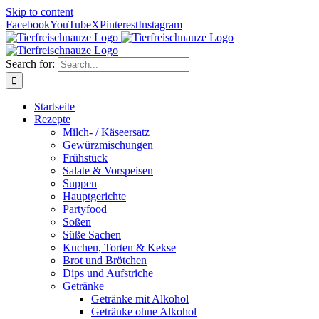
Skip to content
Facebook
YouTube
X
Pinterest
Instagram
Search for:
Startseite
Rezepte
Milch- / Käseersatz
Gewürzmischungen
Frühstück
Salate & Vorspeisen
Suppen
Hauptgerichte
Partyfood
Soßen
Süße Sachen
Kuchen, Torten & Kekse
Brot und Brötchen
Dips und Aufstriche
Getränke
Getränke mit Alkohol
Getränke ohne Alkohol