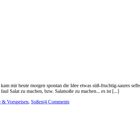
i kam mir heute morgen spontan die Idee etwas süß-fruchtig-saures sel
 faul Salat zu machen, bzw. Salatsoße zu machen... es ist [...]
e & Vorspeisen
,
Soßen
|
4 Comments