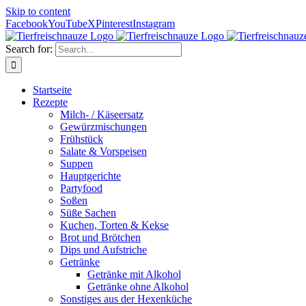
Skip to content
Facebook
YouTube
X
Pinterest
Instagram
Search for:
Startseite
Rezepte
Milch- / Käseersatz
Gewürzmischungen
Frühstück
Salate & Vorspeisen
Suppen
Hauptgerichte
Partyfood
Soßen
Süße Sachen
Kuchen, Torten & Kekse
Brot und Brötchen
Dips und Aufstriche
Getränke
Getränke mit Alkohol
Getränke ohne Alkohol
Sonstiges aus der Hexenküche