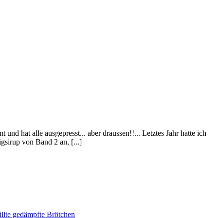
nd hat alle ausgepresst... aber draussen!!... Letztes Jahr hatte ich
igsirup von Band 2 an, [...]
lte gedämpfte Brötchen