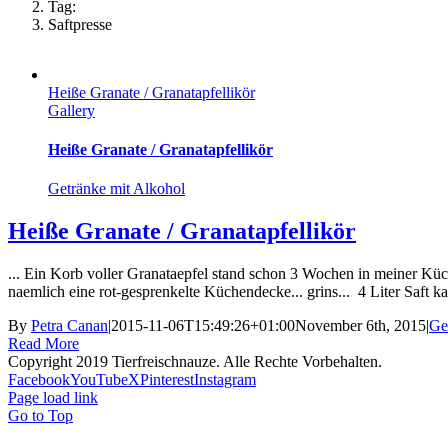
Tag:
Saftpresse
Heiße Granate / Granatapfellikör
Gallery
Heiße Granate / Granatapfellikör
Getränke mit Alkohol
Heiße Granate / Granatapfellikör
... Ein Korb voller Granataepfel stand schon 3 Wochen in meiner Küche
naemlich eine rot-gesprenkelte Küchendecke... grins... 4 Liter Saft ka
By
Petra Canan
|
2015-11-06T15:49:26+01:00
November 6th, 2015
|
Ge
Read More
Copyright 2019 Tierfreischnauze. Alle Rechte Vorbehalten.
Facebook
YouTube
X
Pinterest
Instagram
Page load link
Go to Top