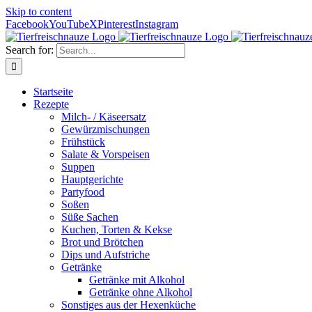
Skip to content
Facebook
YouTube
X
Pinterest
Instagram
Search for:
Startseite
Rezepte
Milch- / Käseersatz
Gewürzmischungen
Frühstück
Salate & Vorspeisen
Suppen
Hauptgerichte
Partyfood
Soßen
Süße Sachen
Kuchen, Torten & Kekse
Brot und Brötchen
Dips und Aufstriche
Getränke
Getränke mit Alkohol
Getränke ohne Alkohol
Sonstiges aus der Hexenküche