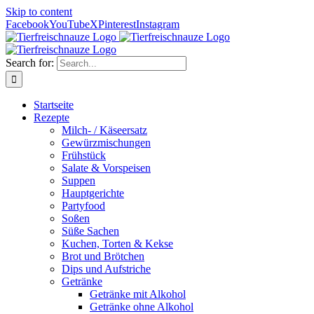
Skip to content
Facebook
YouTube
X
Pinterest
Instagram
Search for:
Startseite
Rezepte
Milch- / Käseersatz
Gewürzmischungen
Frühstück
Salate & Vorspeisen
Suppen
Hauptgerichte
Partyfood
Soßen
Süße Sachen
Kuchen, Torten & Kekse
Brot und Brötchen
Dips und Aufstriche
Getränke
Getränke mit Alkohol
Getränke ohne Alkohol