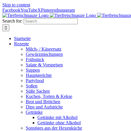
Skip to content
Facebook
YouTube
X
Pinterest
Instagram
Search for:
Startseite
Rezepte
Milch- / Käseersatz
Gewürzmischungen
Frühstück
Salate & Vorspeisen
Suppen
Hauptgerichte
Partyfood
Soßen
Süße Sachen
Kuchen, Torten & Kekse
Brot und Brötchen
Dips und Aufstriche
Getränke
Getränke mit Alkohol
Getränke ohne Alkohol
Sonstiges aus der Hexenküche