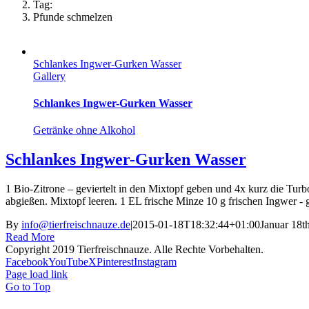
Tag:
Pfunde schmelzen
Schlankes Ingwer-Gurken Wasser
Gallery
Schlankes Ingwer-Gurken Wasser
Getränke ohne Alkohol
Schlankes Ingwer-Gurken Wasser
1 Bio-Zitrone – geviertelt in den Mixtopf geben und 4x kurz die Turb
abgießen. Mixtopf leeren. 1 EL frische Minze 10 g frischen Ingwer - g
By
info@tierfreischnauze.de
|
2015-01-18T18:32:44+01:00
Januar 18t
Read More
Copyright 2019 Tierfreischnauze. Alle Rechte Vorbehalten.
Facebook
YouTube
X
Pinterest
Instagram
Page load link
Go to Top