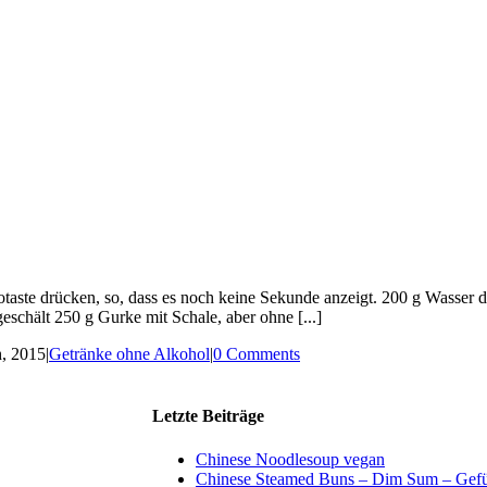
otaste drücken, so, dass es noch keine Sekunde anzeigt. 200 g Wasser da
eschält 250 g Gurke mit Schale, aber ohne [...]
h, 2015
|
Getränke ohne Alkohol
|
0 Comments
Letzte Beiträge
Chinese Noodlesoup vegan
Chinese Steamed Buns – Dim Sum – Gefül