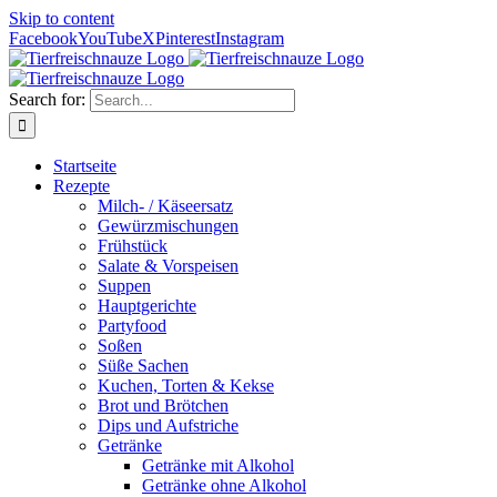
Skip to content
Facebook
YouTube
X
Pinterest
Instagram
Search for:
Startseite
Rezepte
Milch- / Käseersatz
Gewürzmischungen
Frühstück
Salate & Vorspeisen
Suppen
Hauptgerichte
Partyfood
Soßen
Süße Sachen
Kuchen, Torten & Kekse
Brot und Brötchen
Dips und Aufstriche
Getränke
Getränke mit Alkohol
Getränke ohne Alkohol