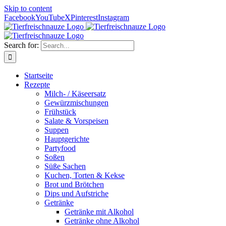
Skip to content
Facebook
YouTube
X
Pinterest
Instagram
Search for:
Startseite
Rezepte
Milch- / Käseersatz
Gewürzmischungen
Frühstück
Salate & Vorspeisen
Suppen
Hauptgerichte
Partyfood
Soßen
Süße Sachen
Kuchen, Torten & Kekse
Brot und Brötchen
Dips und Aufstriche
Getränke
Getränke mit Alkohol
Getränke ohne Alkohol