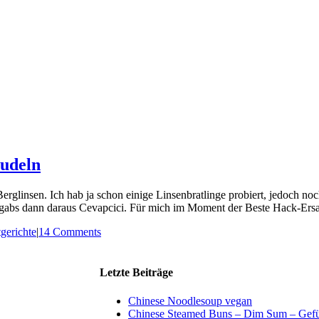
nudeln
glinsen. Ich hab ja schon einige Linsenbratlinge probiert, jedoch noc
 gabs dann daraus Cevapcici. Für mich im Moment der Beste Hack-Ersatz
gerichte
|
14 Comments
Letzte Beiträge
Chinese Noodlesoup vegan
Chinese Steamed Buns – Dim Sum – Gefül