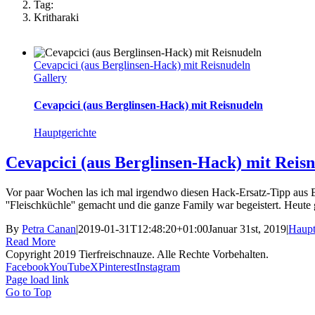
Tag:
Kritharaki
Cevapcici (aus Berglinsen-Hack) mit Reisnudeln
Gallery
Cevapcici (aus Berglinsen-Hack) mit Reisnudeln
Hauptgerichte
Cevapcici (aus Berglinsen-Hack) mit Reis
Vor paar Wochen las ich mal irgendwo diesen Hack-Ersatz-Tipp aus Ber
''Fleischküchle'' gemacht und die ganze Family war begeistert. Heute
By
Petra Canan
|
2019-01-31T12:48:20+01:00
Januar 31st, 2019
|
Haupt
Read More
Copyright 2019 Tierfreischnauze. Alle Rechte Vorbehalten.
Facebook
YouTube
X
Pinterest
Instagram
Page load link
Go to Top