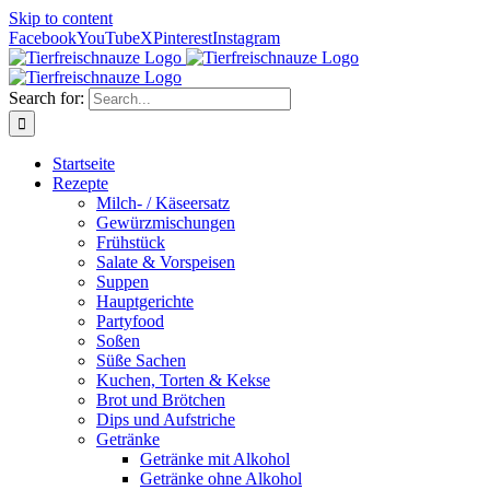
Skip to content
Facebook
YouTube
X
Pinterest
Instagram
Search for:
Startseite
Rezepte
Milch- / Käseersatz
Gewürzmischungen
Frühstück
Salate & Vorspeisen
Suppen
Hauptgerichte
Partyfood
Soßen
Süße Sachen
Kuchen, Torten & Kekse
Brot und Brötchen
Dips und Aufstriche
Getränke
Getränke mit Alkohol
Getränke ohne Alkohol