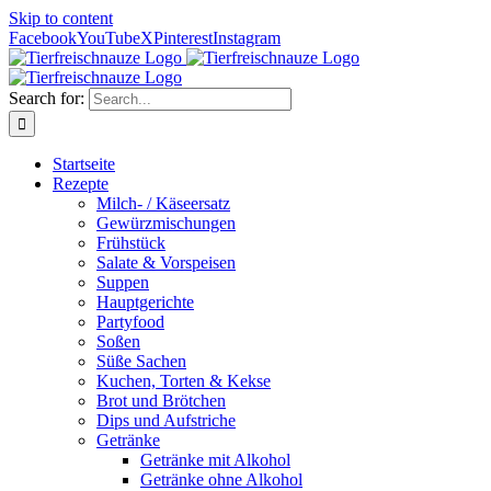
Skip to content
Facebook
YouTube
X
Pinterest
Instagram
Search for:
Startseite
Rezepte
Milch- / Käseersatz
Gewürzmischungen
Frühstück
Salate & Vorspeisen
Suppen
Hauptgerichte
Partyfood
Soßen
Süße Sachen
Kuchen, Torten & Kekse
Brot und Brötchen
Dips und Aufstriche
Getränke
Getränke mit Alkohol
Getränke ohne Alkohol