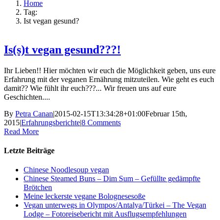
Home
Tag:
Ist vegan gesund?
Is(s)t vegan gesund???!
Ihr Lieben!! Hier möchten wir euch die Möglichkeit geben, uns eure
Erfahrung mit der veganen Ernährung mitzuteilen. Wie geht es euch
damit?? Wie fühlt ihr euch???... Wir freuen uns auf eure
Geschichten....
By
Petra Canan
|
2015-02-15T13:34:28+01:00
Februar 15th,
2015
|
Erfahrungsberichte
|
8 Comments
Read More
Letzte Beiträge
Chinese Noodlesoup vegan
Chinese Steamed Buns – Dim Sum – Gefüllte gedämpfte
Brötchen
Meine leckerste vegane Bolognesesoße
Vegan unterwegs in Olympos/Antalya/Türkei – The Vegan
Lodge – Fotoreisebericht mit Ausflugsempfehlungen