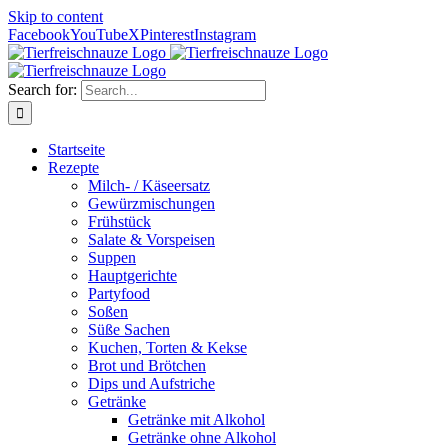
Skip to content
Facebook
YouTube
X
Pinterest
Instagram
Search for:
Startseite
Rezepte
Milch- / Käseersatz
Gewürzmischungen
Frühstück
Salate & Vorspeisen
Suppen
Hauptgerichte
Partyfood
Soßen
Süße Sachen
Kuchen, Torten & Kekse
Brot und Brötchen
Dips und Aufstriche
Getränke
Getränke mit Alkohol
Getränke ohne Alkohol