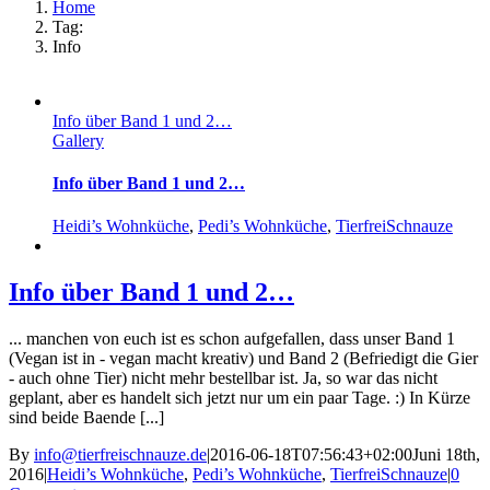
Home
Tag:
Info
Info über Band 1 und 2…
Gallery
Info über Band 1 und 2…
Heidi’s Wohnküche
,
Pedi’s Wohnküche
,
TierfreiSchnauze
Info über Band 1 und 2…
... manchen von euch ist es schon aufgefallen, dass unser Band 1
(Vegan ist in - vegan macht kreativ) und Band 2 (Befriedigt die Gier
- auch ohne Tier) nicht mehr bestellbar ist. Ja, so war das nicht
geplant, aber es handelt sich jetzt nur um ein paar Tage. :) In Kürze
sind beide Baende [...]
By
info@tierfreischnauze.de
|
2016-06-18T07:56:43+02:00
Juni 18th,
2016
|
Heidi’s Wohnküche
,
Pedi’s Wohnküche
,
TierfreiSchnauze
|
0