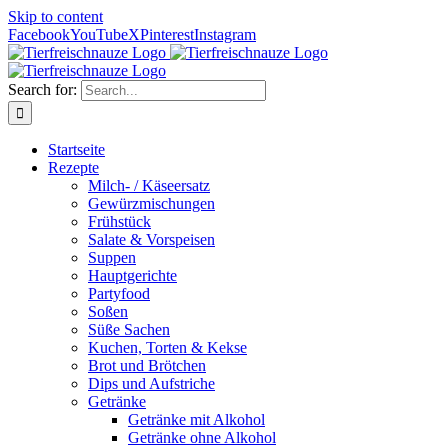
Skip to content
Facebook
YouTube
X
Pinterest
Instagram
Search for:
Startseite
Rezepte
Milch- / Käseersatz
Gewürzmischungen
Frühstück
Salate & Vorspeisen
Suppen
Hauptgerichte
Partyfood
Soßen
Süße Sachen
Kuchen, Torten & Kekse
Brot und Brötchen
Dips und Aufstriche
Getränke
Getränke mit Alkohol
Getränke ohne Alkohol