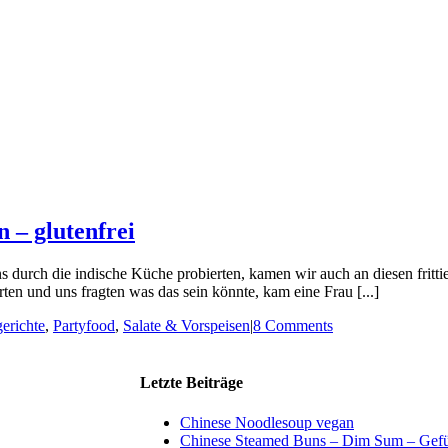
 – glutenfrei
urch die indische Küche probierten, kamen wir auch an diesen frittier
rten und uns fragten was das sein könnte, kam eine Frau [...]
erichte
,
Partyfood
,
Salate & Vorspeisen
|
8 Comments
Letzte Beiträge
Chinese Noodlesoup vegan
Chinese Steamed Buns – Dim Sum – Gefül