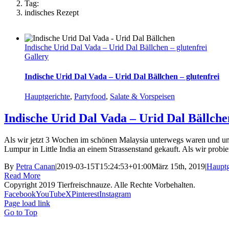
Tag:
indisches Rezept
Indische Urid Dal Vada – Urid Dal Bällchen – glutenfrei
Gallery
Indische Urid Dal Vada – Urid Dal Bällchen – glutenfrei
Hauptgerichte
,
Partyfood
,
Salate & Vorspeisen
Indische Urid Dal Vada – Urid Dal Bällchen
Als wir jetzt 3 Wochen im schönen Malaysia unterwegs waren und uns d
Lumpur in Little India an einem Strassenstand gekauft. Als wir probie
By
Petra Canan
|
2019-03-15T15:24:53+01:00
März 15th, 2019
|
Hauptg
Read More
Copyright 2019 Tierfreischnauze. Alle Rechte Vorbehalten.
Facebook
YouTube
X
Pinterest
Instagram
Page load link
Go to Top