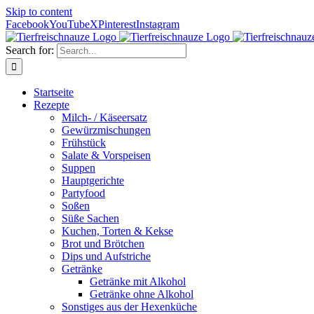
Skip to content
Facebook
YouTube
X
Pinterest
Instagram
Search for:
Startseite
Rezepte
Milch- / Käseersatz
Gewürzmischungen
Frühstück
Salate & Vorspeisen
Suppen
Hauptgerichte
Partyfood
Soßen
Süße Sachen
Kuchen, Torten & Kekse
Brot und Brötchen
Dips und Aufstriche
Getränke
Getränke mit Alkohol
Getränke ohne Alkohol
Sonstiges aus der Hexenküche