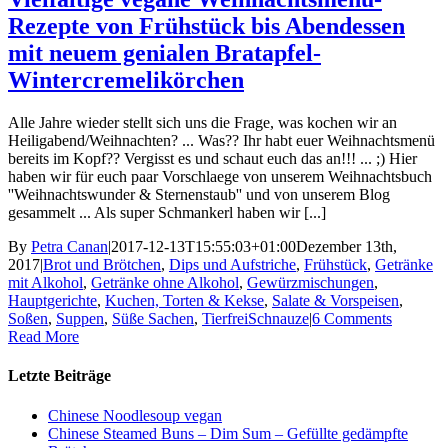
Rezepte von Frühstück bis Abendessen
mit neuem genialen Bratapfel-
Wintercremelikörchen
Alle Jahre wieder stellt sich uns die Frage, was kochen wir an
Heiligabend/Weihnachten? ... Was?? Ihr habt euer Weihnachtsmenü
bereits im Kopf?? Vergisst es und schaut euch das an!!! ... ;) Hier
haben wir für euch paar Vorschlaege von unserem Weihnachtsbuch
''Weihnachtswunder & Sternenstaub'' und von unserem Blog
gesammelt ... Als super Schmankerl haben wir [...]
By
Petra Canan
|
2017-12-13T15:55:03+01:00
Dezember 13th,
2017
|
Brot und Brötchen
,
Dips und Aufstriche
,
Frühstück
,
Getränke
mit Alkohol
,
Getränke ohne Alkohol
,
Gewürzmischungen
,
Hauptgerichte
,
Kuchen, Torten & Kekse
,
Salate & Vorspeisen
,
Soßen
,
Suppen
,
Süße Sachen
,
TierfreiSchnauze
|
6 Comments
Read More
Letzte Beiträge
Chinese Noodlesoup vegan
Chinese Steamed Buns – Dim Sum – Gefüllte gedämpfte