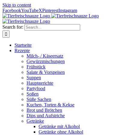
Skip to content
Facebook
YouTube
X
Pinterest
Instagram
Search for:
Startseite
Rezepte
Milch- / Käseersatz
Gewürzmischungen
Frühstück
Salate & Vorspeisen
Suppen
Hauptgerichte
Partyfood
Soßen
Süße Sachen
Kuchen, Torten & Kekse
Brot und Brötchen
Dips und Aufstriche
Getränke
Getränke mit Alkohol
Getränke ohne Alkohol