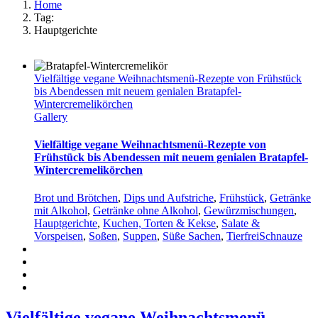
Home
Tag:
Hauptgerichte
Vielfältige vegane Weihnachtsmenü-Rezepte von Frühstück
bis Abendessen mit neuem genialen Bratapfel-
Wintercremelikörchen
Gallery
Vielfältige vegane Weihnachtsmenü-Rezepte von
Frühstück bis Abendessen mit neuem genialen Bratapfel-
Wintercremelikörchen
Brot und Brötchen
,
Dips und Aufstriche
,
Frühstück
,
Getränke
mit Alkohol
,
Getränke ohne Alkohol
,
Gewürzmischungen
,
Hauptgerichte
,
Kuchen, Torten & Kekse
,
Salate &
Vorspeisen
,
Soßen
,
Suppen
,
Süße Sachen
,
TierfreiSchnauze
Vielfältige vegane Weihnachtsmenü-