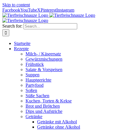
Skip to content
Facebook
YouTube
X
Pinterest
Instagram
Search for:
Startseite
Rezepte
Milch- / Käseersatz
Gewürzmischungen
Frühstück
Salate & Vorspeisen
Suppen
Hauptgerichte
Partyfood
Soßen
Süße Sachen
Kuchen, Torten & Kekse
Brot und Brötchen
Dips und Aufstriche
Getränke
Getränke mit Alkohol
Getränke ohne Alkohol