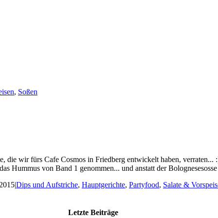
eisen
,
Soßen
ie wir fürs Cafe Cosmos in Friedberg entwickelt haben, verraten... :)
das Hummus von Band 1 genommen... und anstatt der Bolognesesosse hat 
 2015
|
Dips und Aufstriche
,
Hauptgerichte
,
Partyfood
,
Salate & Vorspei
Letzte Beiträge