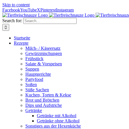
Skip to content
Facebook
YouTube
X
Pinterest
Instagram
Search for:
Startseite
Rezepte
Milch- / Käseersatz
Gewürzmischungen
Frühstück
Salate & Vorspeisen
Suppen
Hauptgerichte
Partyfood
Soßen
Süße Sachen
Kuchen, Torten & Kekse
Brot und Brötchen
Dips und Aufstriche
Getränke
Getränke mit Alkohol
Getränke ohne Alkohol
Sonstiges aus der Hexenküche