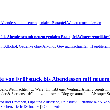
 Abendessen mit neuem genialen Bratapfel-Wintercremelikörchen
 bis Abendessen mit neuem genialen Bratapfel-Wintercremelikör
mit Alkohol
,
Getränke ohne Alkohol
,
Gewürzmischungen
,
Hauptgerich
te von Frühstück bis Abendessen mit neuem
abend/Weihnachten? ... Was?? Ihr habt euer Weihnachtsmenü bereits im K
er & Sternenstaub'' und von unserem Blog gesammelt ... Als super Sc
rot und Brötchen
,
Dips und Aufstriche
,
Frühstück
,
Getränke mit Alkoh
 Sachen
,
TierfreiSchnauze
|
6 Comments