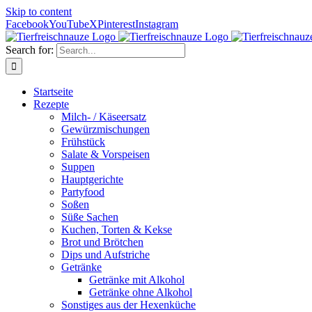
Skip to content
Facebook
YouTube
X
Pinterest
Instagram
Search for:
Startseite
Rezepte
Milch- / Käseersatz
Gewürzmischungen
Frühstück
Salate & Vorspeisen
Suppen
Hauptgerichte
Partyfood
Soßen
Süße Sachen
Kuchen, Torten & Kekse
Brot und Brötchen
Dips und Aufstriche
Getränke
Getränke mit Alkohol
Getränke ohne Alkohol
Sonstiges aus der Hexenküche