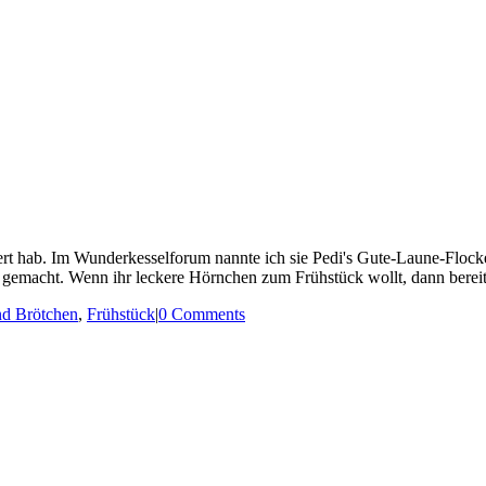
isiert hab. Im Wunderkesselforum nannte ich sie Pedi's Gute-Laune-Flo
e gemacht. Wenn ihr leckere Hörnchen zum Frühstück wollt, dann bereite
nd Brötchen
,
Frühstück
|
0 Comments