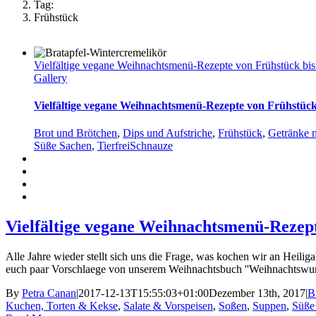
Tag:
Frühstück
Vielfältige vegane Weihnachtsmenü-Rezepte von Frühstück bis
Gallery
Vielfältige vegane Weihnachtsmenü-Rezepte von Frühstück
Brot und Brötchen
,
Dips und Aufstriche
,
Frühstück
,
Getränke 
Süße Sachen
,
TierfreiSchnauze
Vielfältige vegane Weihnachtsmenü-Rezep
Alle Jahre wieder stellt sich uns die Frage, was kochen wir an Heilig
euch paar Vorschlaege von unserem Weihnachtsbuch ''Weihnachtswund
By
Petra Canan
|
2017-12-13T15:55:03+01:00
Dezember 13th, 2017
|
B
Kuchen, Torten & Kekse
,
Salate & Vorspeisen
,
Soßen
,
Suppen
,
Süße