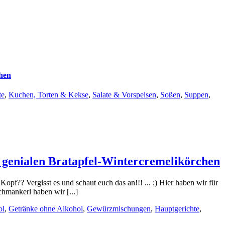
chen
te
,
Kuchen, Torten & Kekse
,
Salate & Vorspeisen
,
Soßen
,
Suppen
,
 genialen Bratapfel-Wintercremelikörchen
opf?? Vergisst es und schaut euch das an!!! ... ;) Hier haben wir für
hmankerl haben wir [...]
ol
,
Getränke ohne Alkohol
,
Gewürzmischungen
,
Hauptgerichte
,