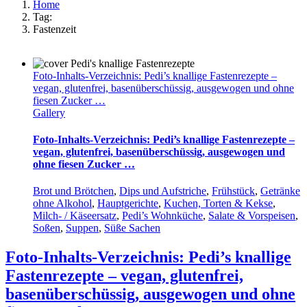
Home
Tag:
Fastenzeit
Foto-Inhalts-Verzeichnis: Pedi’s knallige Fastenrezepte –
vegan, glutenfrei, basenüberschüssig, ausgewogen und ohne
fiesen Zucker …
Gallery
Foto-Inhalts-Verzeichnis: Pedi’s knallige Fastenrezepte –
vegan, glutenfrei, basenüberschüssig, ausgewogen und
ohne fiesen Zucker …
Brot und Brötchen
,
Dips und Aufstriche
,
Frühstück
,
Getränke
ohne Alkohol
,
Hauptgerichte
,
Kuchen, Torten & Kekse
,
Milch- / Käseersatz
,
Pedi’s Wohnküche
,
Salate & Vorspeisen
,
Soßen
,
Suppen
,
Süße Sachen
Foto-Inhalts-Verzeichnis: Pedi’s knallige
Fastenrezepte – vegan, glutenfrei,
basenüberschüssig, ausgewogen und ohne