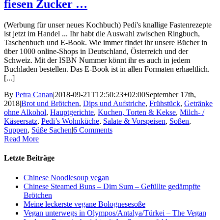
fiesen Zucker …
(Werbung für unser neues Kochbuch) Pedi's knallige Fastenrezepte
ist jetzt im Handel ... Ihr habt die Auswahl zwischen Ringbuch,
Taschenbuch und E-Book. Wie immer findet ihr unsere Bücher in
über 1000 online-Shops in Deutschland, Österreich und der
Schweiz. Mit der ISBN Nummer könnt ihr es auch in jedem
Buchladen bestellen. Das E-Book ist in allen Formaten erhaeltlich.
[...]
By
Petra Canan
|
2018-09-21T12:50:23+02:00
September 17th,
2018
|
Brot und Brötchen
,
Dips und Aufstriche
,
Frühstück
,
Getränke
ohne Alkohol
,
Hauptgerichte
,
Kuchen, Torten & Kekse
,
Milch- /
Käseersatz
,
Pedi’s Wohnküche
,
Salate & Vorspeisen
,
Soßen
,
Suppen
,
Süße Sachen
|
6 Comments
Read More
Letzte Beiträge
Chinese Noodlesoup vegan
Chinese Steamed Buns – Dim Sum – Gefüllte gedämpfte
Brötchen
Meine leckerste vegane Bolognesesoße
Vegan unterwegs in Olympos/Antalya/Türkei – The Vegan