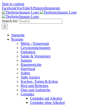
Skip to content
Facebook
YouTube
X
Pinterest
Instagram
Search for:
Startseite
Rezepte
Milch- / Käseersatz
Gewürzmischungen
Frühstück
Salate & Vorspeisen
Suppen
Hauptgerichte
Partyfood
Soßen
Süße Sachen
Kuchen, Torten & Kekse
Brot und Brötchen
Dips und Aufstriche
Getränke
Getränke mit Alkohol
Getränke ohne Alkohol