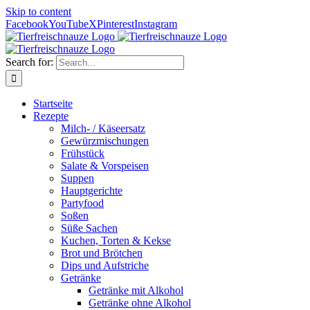
Skip to content
Facebook
YouTube
X
Pinterest
Instagram
Search for:
Startseite
Rezepte
Milch- / Käseersatz
Gewürzmischungen
Frühstück
Salate & Vorspeisen
Suppen
Hauptgerichte
Partyfood
Soßen
Süße Sachen
Kuchen, Torten & Kekse
Brot und Brötchen
Dips und Aufstriche
Getränke
Getränke mit Alkohol
Getränke ohne Alkohol