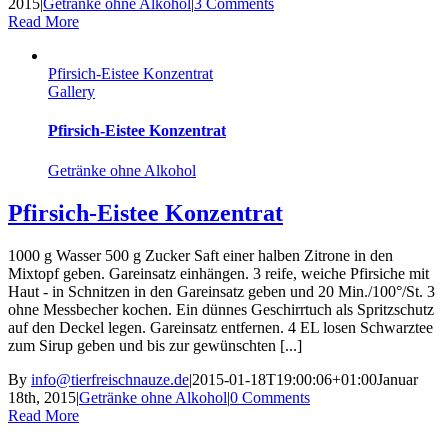
2015
|
Getränke ohne Alkohol
|
3 Comments
Read More
Pfirsich-Eistee Konzentrat
Gallery
Pfirsich-Eistee Konzentrat
Getränke ohne Alkohol
Pfirsich-Eistee Konzentrat
1000 g Wasser 500 g Zucker Saft einer halben Zitrone in den
Mixtopf geben. Gareinsatz einhängen. 3 reife, weiche Pfirsiche mit
Haut - in Schnitzen in den Gareinsatz geben und 20 Min./100°/St. 3
ohne Messbecher kochen. Ein dünnes Geschirrtuch als Spritzschutz
auf den Deckel legen. Gareinsatz entfernen. 4 EL losen Schwarztee
zum Sirup geben und bis zur gewünschten [...]
By
info@tierfreischnauze.de
|
2015-01-18T19:00:06+01:00
Januar
18th, 2015
|
Getränke ohne Alkohol
|
0 Comments
Read More