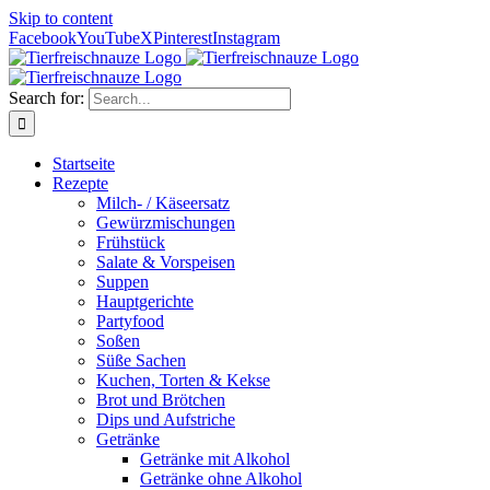
Skip to content
Facebook
YouTube
X
Pinterest
Instagram
Search for:
Startseite
Rezepte
Milch- / Käseersatz
Gewürzmischungen
Frühstück
Salate & Vorspeisen
Suppen
Hauptgerichte
Partyfood
Soßen
Süße Sachen
Kuchen, Torten & Kekse
Brot und Brötchen
Dips und Aufstriche
Getränke
Getränke mit Alkohol
Getränke ohne Alkohol