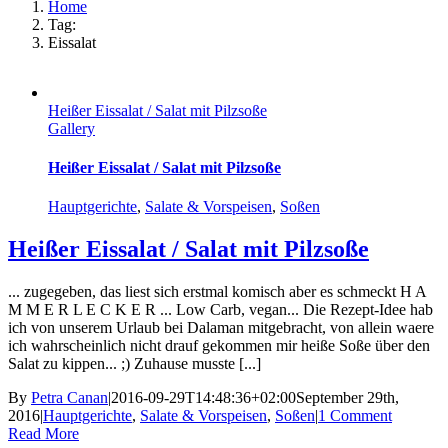
Home
Tag:
Eissalat
Heißer Eissalat / Salat mit Pilzsoße
Gallery
Heißer Eissalat / Salat mit Pilzsoße
Hauptgerichte
,
Salate & Vorspeisen
,
Soßen
Heißer Eissalat / Salat mit Pilzsoße
... zugegeben, das liest sich erstmal komisch aber es schmeckt H A
M M E R L E C K E R ... Low Carb, vegan... Die Rezept-Idee hab
ich von unserem Urlaub bei Dalaman mitgebracht, von allein waere
ich wahrscheinlich nicht drauf gekommen mir heiße Soße über den
Salat zu kippen... ;) Zuhause musste [...]
By
Petra Canan
|
2016-09-29T14:48:36+02:00
September 29th,
2016
|
Hauptgerichte
,
Salate & Vorspeisen
,
Soßen
|
1 Comment
Read More