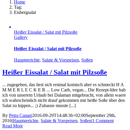
Home
Tag:
Eisbergsalat
Heißer Eissalat / Salat mit Pilzsoße
Gallery
Heißer Eissalat / Salat mit Pilzsoße
Hauptgerichte
,
Salate & Vorspeisen
,
Soßen
Heißer Eissalat / Salat mit Pilzsoße
... zugegeben, das liest sich erstmal komisch aber es schmeckt H A
M M E R L E C K E R ... Low Carb, vegan... Die Rezept-Idee hab
ich von unserem Urlaub bei Dalaman mitgebracht, von allein waere
ich wahrscheinlich nicht drauf gekommen mir heiße Soße über den
Salat zu kippen... ;) Zuhause musste [...]
By
Petra Canan
|
2016-09-29T14:48:36+02:00
September 29th,
2016
|
Hauptgerichte
,
Salate & Vorspeisen
,
Soßen
|
1 Comment
Read More