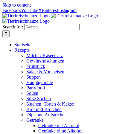
Skip to content
Facebook
YouTube
X
Pinterest
Instagram
Search for:
Startseite
Rezepte
Milch- / Käseersatz
Gewürzmischungen
Frühstück
Salate & Vorspeisen
Suppen
Hauptgerichte
Partyfood
Soßen
Süße Sachen
Kuchen, Torten & Kekse
Brot und Brötchen
Dips und Aufstriche
Getränke
Getränke mit Alkohol
Getränke ohne Alkohol