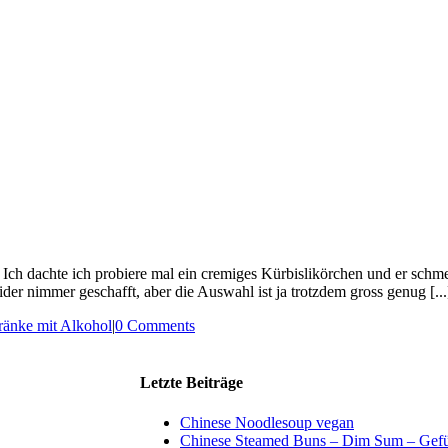
 Ich dachte ich probiere mal ein cremiges Kürbislikörchen und er schmec
eider nimmer geschafft, aber die Auswahl ist ja trotzdem gross genug [...
ränke mit Alkohol
|
0 Comments
Letzte Beiträge
Chinese Noodlesoup vegan
Chinese Steamed Buns – Dim Sum – Gefül