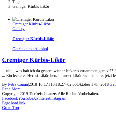
Tag:
cremiger Kürbis-Likör
Cremiger Kürbis-Likör
Gallery
Cremiger Kürbis-Likör
Getränke mit Alkohol
Cremiger Kürbis-Likör
... uiiiii, was hab ich da gestern wieder leckeres zusammen gemixt??!!
... Ein leckeres Herbst-Likörchen. In unser Likörbuch hat er es jetzt l
By
Petra Canan
|
2018-10-17T10:18:27+02:00
Oktober 17th, 2018
|
Get
Read More
Copyright 2019 Tierfreischnauze. Alle Rechte Vorbehalten.
Facebook
YouTube
X
Pinterest
Instagram
Page load link
Go to Top