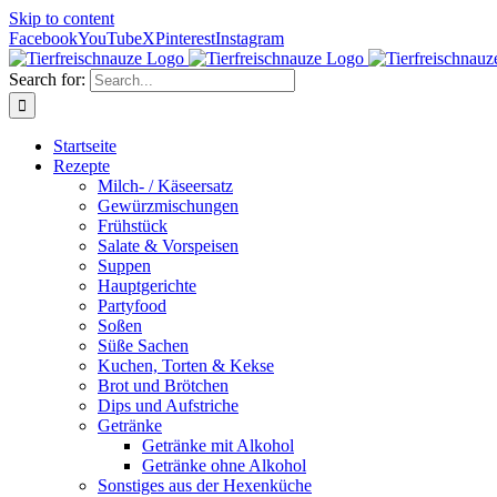
Skip to content
Facebook
YouTube
X
Pinterest
Instagram
Search for:
Startseite
Rezepte
Milch- / Käseersatz
Gewürzmischungen
Frühstück
Salate & Vorspeisen
Suppen
Hauptgerichte
Partyfood
Soßen
Süße Sachen
Kuchen, Torten & Kekse
Brot und Brötchen
Dips und Aufstriche
Getränke
Getränke mit Alkohol
Getränke ohne Alkohol
Sonstiges aus der Hexenküche