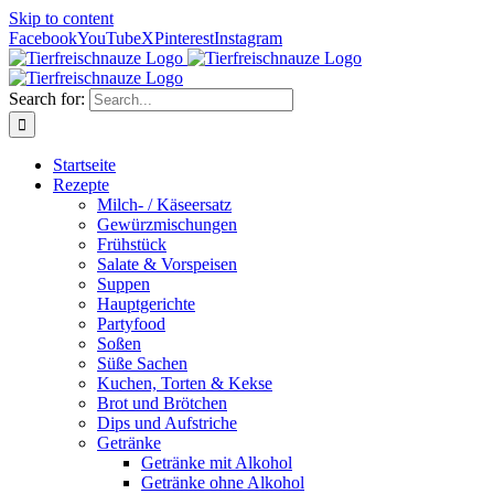
Skip to content
Facebook
YouTube
X
Pinterest
Instagram
Search for:
Startseite
Rezepte
Milch- / Käseersatz
Gewürzmischungen
Frühstück
Salate & Vorspeisen
Suppen
Hauptgerichte
Partyfood
Soßen
Süße Sachen
Kuchen, Torten & Kekse
Brot und Brötchen
Dips und Aufstriche
Getränke
Getränke mit Alkohol
Getränke ohne Alkohol