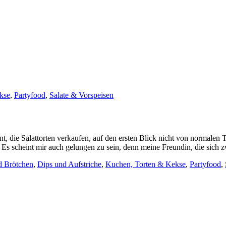
kse
,
Partyfood
,
Salate & Vorspeisen
, die Salattorten verkaufen, auf den ersten Blick nicht von normalen Tor
Es scheint mir auch gelungen zu sein, denn meine Freundin, die sich zw
d Brötchen
,
Dips und Aufstriche
,
Kuchen, Torten & Kekse
,
Partyfood
,