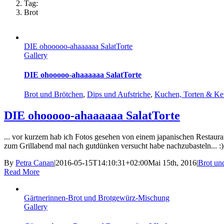
Tag:
Brot
DIE ohooooo-ahaaaaaa SalatTorte
Gallery
DIE ohooooo-ahaaaaaa SalatTorte
Brot und Brötchen
,
Dips und Aufstriche
,
Kuchen, Torten & Ke
DIE ohooooo-ahaaaaaa SalatTorte
... vor kurzem hab ich Fotos gesehen von einem japanischen Restaurant
zum Grillabend mal nach gutdünken versucht habe nachzubasteln... :) 
By
Petra Canan
|
2016-05-15T14:10:31+02:00
Mai 15th, 2016
|
Brot un
Read More
Gärtnerinnen-Brot und Brotgewürz-Mischung
Gallery