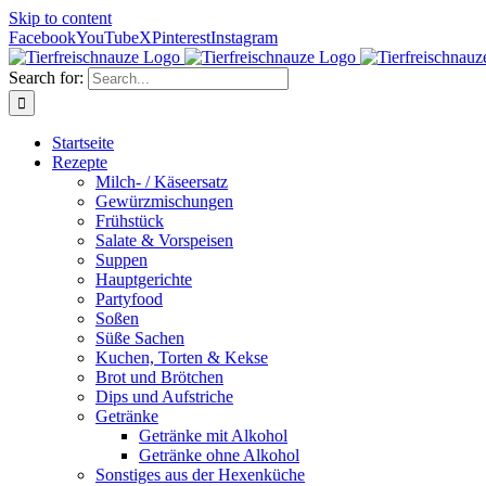
Skip to content
Facebook
YouTube
X
Pinterest
Instagram
Search for:
Startseite
Rezepte
Milch- / Käseersatz
Gewürzmischungen
Frühstück
Salate & Vorspeisen
Suppen
Hauptgerichte
Partyfood
Soßen
Süße Sachen
Kuchen, Torten & Kekse
Brot und Brötchen
Dips und Aufstriche
Getränke
Getränke mit Alkohol
Getränke ohne Alkohol
Sonstiges aus der Hexenküche