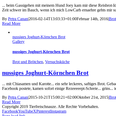
... beim Gassigehen mit meinem Hund Joey kam mir diese Reisbrot-Idee..
Zeit schwer im Bauch, wenn ich mich LowCarb ernaehre gehts mir supe
By
Petra Canan
|
2016-02-14T13:03:33+01:00
Februar 14th, 2016
|
Brot
Read More
nussiges Joghurt-Körnchen Brot
Gallery
nussiges Joghurt-Körnchen Brot
Brot und Brötchen
,
Versuchsküche
nussiges Joghurt-Körnchen Brot
... mit Chiasamen und Karotte... ein sehr leckeres, saftiges Brot. G
Facebook postete, kamen sofort einige Rezeeeeept-Schreie... grins... i
By
Petra Canan
|
2015-10-21T15:00:21+02:00
Oktober 21st, 2015
|
Bro
Read More
Copyright 2019 Tierfreischnauze. Alle Rechte Vorbehalten.
Facebook
YouTube
X
Pinterest
Instagram
Page load link