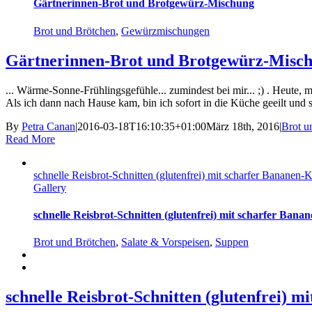
Gärtnerinnen-Brot und Brotgewürz-Mischung
Brot und Brötchen
,
Gewürzmischungen
Gärtnerinnen-Brot und Brotgewürz-Misc
... Wärme-Sonne-Frühlingsgefühle... zumindest bei mir... ;) . Heute, ma
Als ich dann nach Hause kam, bin ich sofort in die Küche geeilt und 
By
Petra Canan
|
2016-03-18T16:10:35+01:00
März 18th, 2016
|
Brot u
Read More
schnelle Reisbrot-Schnitten (glutenfrei) mit scharfer Bananen
Gallery
schnelle Reisbrot-Schnitten (glutenfrei) mit scharfer Ban
Brot und Brötchen
,
Salate & Vorspeisen
,
Suppen
schnelle Reisbrot-Schnitten (glutenfrei) 