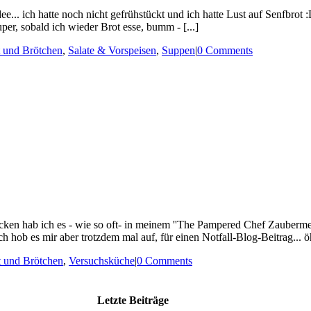
. ich hatte noch nicht gefrühstückt und ich hatte Lust auf Senfbrot :D .
r, sobald ich wieder Brot esse, bumm - [...]
 und Brötchen
,
Salate & Vorspeisen
,
Suppen
|
0 Comments
ebacken hab ich es - wie so oft- in meinem ''The Pampered Chef Zauberme
ch hob es mir aber trotzdem mal auf, für einen Notfall-Blog-Beitrag... ö
t und Brötchen
,
Versuchsküche
|
0 Comments
Letzte Beiträge