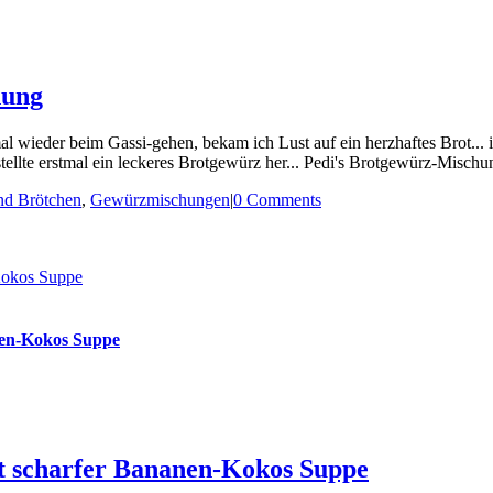
hung
l wieder beim Gassi-gehen, bekam ich Lust auf ein herzhaftes Brot... ich
stellte erstmal ein leckeres Brotgewürz her... Pedi's Brotgewürz-Misch
nd Brötchen
,
Gewürzmischungen
|
0 Comments
-Kokos Suppe
anen-Kokos Suppe
mit scharfer Bananen-Kokos Suppe