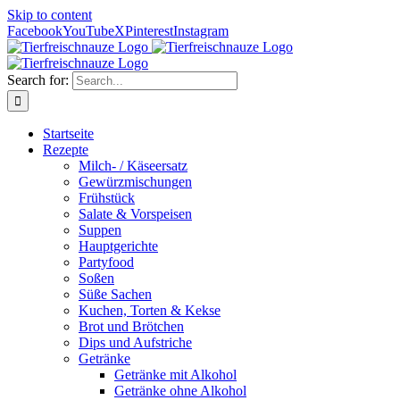
Skip to content
Facebook
YouTube
X
Pinterest
Instagram
Search for:
Startseite
Rezepte
Milch- / Käseersatz
Gewürzmischungen
Frühstück
Salate & Vorspeisen
Suppen
Hauptgerichte
Partyfood
Soßen
Süße Sachen
Kuchen, Torten & Kekse
Brot und Brötchen
Dips und Aufstriche
Getränke
Getränke mit Alkohol
Getränke ohne Alkohol