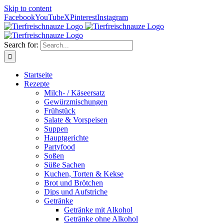
Skip to content
Facebook
YouTube
X
Pinterest
Instagram
Search for:
Startseite
Rezepte
Milch- / Käseersatz
Gewürzmischungen
Frühstück
Salate & Vorspeisen
Suppen
Hauptgerichte
Partyfood
Soßen
Süße Sachen
Kuchen, Torten & Kekse
Brot und Brötchen
Dips und Aufstriche
Getränke
Getränke mit Alkohol
Getränke ohne Alkohol