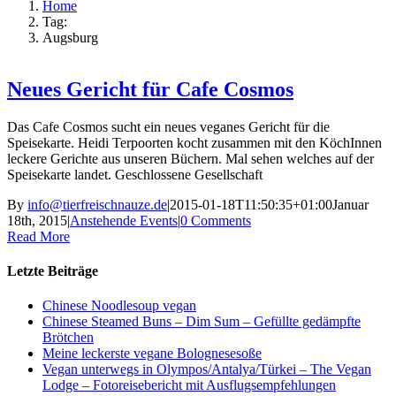
Home
Tag:
Augsburg
Neues Gericht für Cafe Cosmos
Das Cafe Cosmos sucht ein neues veganes Gericht für die
Speisekarte. Heidi Terpoorten kocht zusammen mit den KöchInnen
leckere Gerichte aus unseren Büchern. Mal sehen welches auf der
Speisekarte landet. Geschlossene Gesellschaft
By
info@tierfreischnauze.de
|
2015-01-18T11:50:35+01:00
Januar
18th, 2015
|
Anstehende Events
|
0 Comments
Read More
Letzte Beiträge
Chinese Noodlesoup vegan
Chinese Steamed Buns – Dim Sum – Gefüllte gedämpfte
Brötchen
Meine leckerste vegane Bolognesesoße
Vegan unterwegs in Olympos/Antalya/Türkei – The Vegan
Lodge – Fotoreisebericht mit Ausflugsempfehlungen