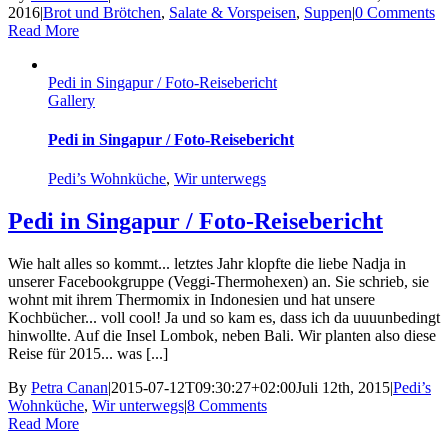
2016
|
Brot und Brötchen
,
Salate & Vorspeisen
,
Suppen
|
0 Comments
Read More
Pedi in Singapur / Foto-Reisebericht
Gallery
Pedi in Singapur / Foto-Reisebericht
Pedi’s Wohnküche
,
Wir unterwegs
Pedi in Singapur / Foto-Reisebericht
Wie halt alles so kommt... letztes Jahr klopfte die liebe Nadja in
unserer Facebookgruppe (Veggi-Thermohexen) an. Sie schrieb, sie
wohnt mit ihrem Thermomix in Indonesien und hat unsere
Kochbücher... voll cool! Ja und so kam es, dass ich da uuuunbedingt
hinwollte. Auf die Insel Lombok, neben Bali. Wir planten also diese
Reise für 2015... was [...]
By
Petra Canan
|
2015-07-12T09:30:27+02:00
Juli 12th, 2015
|
Pedi’s
Wohnküche
,
Wir unterwegs
|
8 Comments
Read More