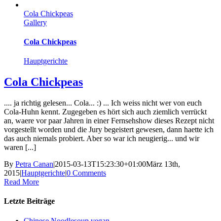
Cola Chickpeas
Gallery
Cola Chickpeas
Hauptgerichte
Cola Chickpeas
.... ja richtig gelesen... Cola... :) ... Ich weiss nicht wer von euch
Cola-Huhn kennt. Zugegeben es hört sich auch ziemlich verrückt
an, waere vor paar Jahren in einer Fernsehshow dieses Rezept nicht
vorgestellt worden und die Jury begeistert gewesen, dann haette ich
das auch niemals probiert. Aber so war ich neugierig... und wir
waren [...]
By
Petra Canan
|
2015-03-13T15:23:30+01:00
März 13th,
2015
|
Hauptgerichte
|
0 Comments
Read More
Letzte Beiträge
Chinese Noodlesoup vegan