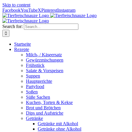
Skip to content
Facebook
YouTube
X
Pinterest
Instagram
Search for:
Startseite
Rezepte
Milch- / Käseersatz
Gewürzmischungen
Frühstück
Salate & Vorspeisen
Suppen
Hauptgerichte
Partyfood
Soßen
Süße Sachen
Kuchen, Torten & Kekse
Brot und Brötchen
Dips und Aufstriche
Getränke
Getränke mit Alkohol
Getränke ohne Alkohol