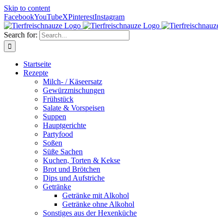
Skip to content
Facebook
YouTube
X
Pinterest
Instagram
Search for:
Startseite
Rezepte
Milch- / Käseersatz
Gewürzmischungen
Frühstück
Salate & Vorspeisen
Suppen
Hauptgerichte
Partyfood
Soßen
Süße Sachen
Kuchen, Torten & Kekse
Brot und Brötchen
Dips und Aufstriche
Getränke
Getränke mit Alkohol
Getränke ohne Alkohol
Sonstiges aus der Hexenküche