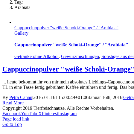
Tag:
Arabiata
Cappuccinopulver ''weiße Schoki-Orange'' / ''Arabiata''
Gallery
Cappuccinopulver ''weiße Schoki-Orange'' / ''Arabiata''
Getränke ohne Alkohol
,
Gewürzmischungen
,
Sonstiges aus d
Cappuccinopulver ''weiße Schoki-Orange'' 
... heute bekommt ihr von mir mein absolutes Lieblings-Cappuccinopu
TL in eine Tasse fertig gebrühten Kaffee einrühren und fertig. Das bra
By
Petra Canan
|
2016-01-16T15:00:49+01:00
Januar 16th, 2016
|
Geträ
Read More
Copyright 2019 Tierfreischnauze. Alle Rechte Vorbehalten.
Facebook
YouTube
X
Pinterest
Instagram
Page load link
Go to Top