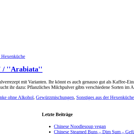
er Hexenküche
/ ''Arabiata''
lverrezept mit Varianten. Ihr könnt es auch genauso gut als Kaffee-Ei
ucht ihr dazu: Pflanzliches Milchpulver gibts verschiedene Sorten im Ang
nke ohne Alkohol
,
Gewürzmischungen
,
Sonstiges aus der Hexenküche
Letzte Beiträge
Chinese Noodlesoup vegan
Chinese Steamed Buns – Dim Sum – Gefül