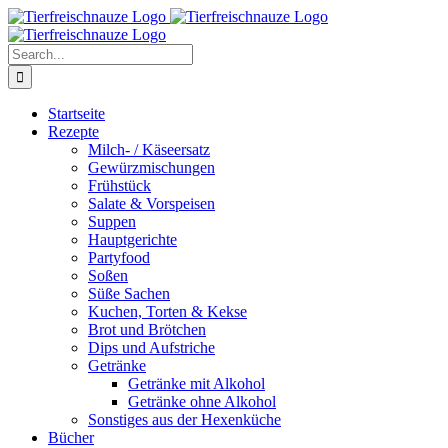
Skip
Facebook
YouTube
X
Pinterest
Instagram
to
content
Search
for:
Startseite
Rezepte
Milch- / Käseersatz
Gewürzmischungen
Frühstück
Salate & Vorspeisen
Suppen
Hauptgerichte
Partyfood
Soßen
Süße Sachen
Kuchen, Torten & Kekse
Brot und Brötchen
Dips und Aufstriche
Getränke
Getränke mit Alkohol
Getränke ohne Alkohol
Sonstiges aus der Hexenküche
Bücher