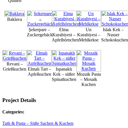
Quitten
Baklava
Şekerpare –
Elma
Un
Islak Kek –
Zuckergebäck
Kurabiyesi –
Kurabiyesi –
Nasser
Apfelhörnchen
Mehlkekse
Schokokuchen
Revani –
Grießkuchen
Elmalı Tart –
Ispanaklı
Apfelkuchen
Kek – süßer
Mozaik Pasta
Spinatkuchen
– Mosaik
Kuchen
Project Details
Categories:
Tatlı & Pasta – Süße Sachen & Kuchen