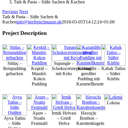
Tatlı & Pasta – Süße Sachen & Kuchen
Previous
Next
Tatlı & Pasta – Süße Sachen &
Kuchen
info@tierfreischnauze.de
2018-03-05T14:12:24+01:00
Project Description
Sütlaç –
Supangle –
Reispudding
Keşkül –
Schokocremepudding
Kazandibi –
Kabak Tatlısı
gebacken
Mandel-
mit Keks
gerollter
– Süßer
Kokos
Pudding mit
Kürbis
Pudding
Karamellkruste
Lokma
Aşure –
İrmik Helvası
Havuçlu
Ayva Tatlısı
Noahs
– Grieß
Bonbon –
– Süße
Festmahl
Helva
Karottenkugeln