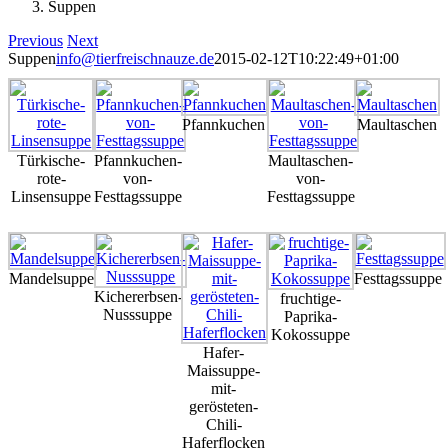
Suppen
Previous
Next
Suppen
info@tierfreischnauze.de
2015-02-12T10:22:49+01:00
Pfannkuchen
Maultaschen
Türkische-
Pfannkuchen-
Maultaschen-
rote-
von-
von-
Linsensuppe
Festtagssuppe
Festtagssuppe
Mandelsuppe
Festtagssuppe
Kichererbsen-
fruchtige-
Nusssuppe
Paprika-
Kokossuppe
Hafer-
Maissuppe-
mit-
gerösteten-
Chili-
Haferflocken