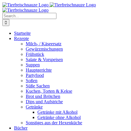
Skip
Facebook
YouTube
X
Pinterest
Instagram
to
content
Search
for:
Startseite
Rezepte
Milch- / Käseersatz
Gewürzmischungen
Frühstück
Salate & Vorspeisen
Suppen
Hauptgerichte
Partyfood
Soßen
Süße Sachen
Kuchen, Torten & Kekse
Brot und Brötchen
Dips und Aufstriche
Getränke
Getränke mit Alkohol
Getränke ohne Alkohol
Sonstiges aus der Hexenküche
Bücher