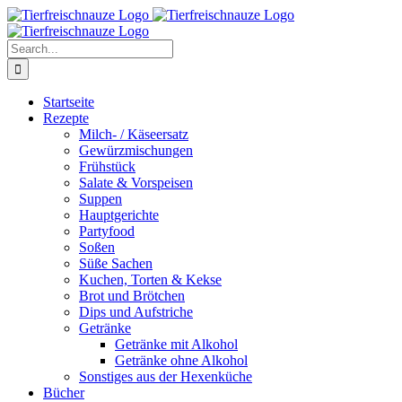
Skip
Facebook
YouTube
X
Pinterest
Instagram
to
content
Search
for:
Startseite
Rezepte
Milch- / Käseersatz
Gewürzmischungen
Frühstück
Salate & Vorspeisen
Suppen
Hauptgerichte
Partyfood
Soßen
Süße Sachen
Kuchen, Torten & Kekse
Brot und Brötchen
Dips und Aufstriche
Getränke
Getränke mit Alkohol
Getränke ohne Alkohol
Sonstiges aus der Hexenküche
Bücher