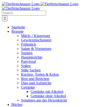
Skip
Facebook
YouTube
X
Pinterest
Instagram
to
content
Search
for:
Startseite
Rezepte
Milch- / Käseersatz
Gewürzmischungen
Frühstück
Salate & Vorspeisen
Suppen
Hauptgerichte
Partyfood
Soßen
Süße Sachen
Kuchen, Torten & Kekse
Brot und Brötchen
Dips und Aufstriche
Getränke
Getränke mit Alkohol
Getränke ohne Alkohol
Sonstiges aus der Hexenküche
Bücher