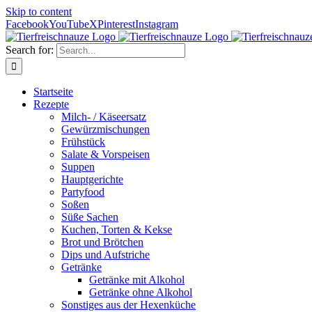
Skip to content
Facebook
YouTube
X
Pinterest
Instagram
Search for:
Startseite
Rezepte
Milch- / Käseersatz
Gewürzmischungen
Frühstück
Salate & Vorspeisen
Suppen
Hauptgerichte
Partyfood
Soßen
Süße Sachen
Kuchen, Torten & Kekse
Brot und Brötchen
Dips und Aufstriche
Getränke
Getränke mit Alkohol
Getränke ohne Alkohol
Sonstiges aus der Hexenküche