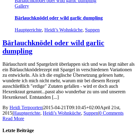
Bärlauchknödel oder wild garlic dumpling
Gallery
Bärlauchknödel oder wild garlic dumpling
Hauptgerichte
,
Heidi’s Wohnküche
,
Suppen
Bärlauchknödel oder wild garlic
dumpling
Bärlauchzeit und Spargelzeit überlappen sich und was liegt näher als
ein Bärlauchknödelrezept mit Spargel in verschiedenen Variationen
zu entwickeln. Als ich die englische Übersetzung gelesen hatte,
wunderte ich mich nicht mehr, warum mir bei diesem Rezept
ausschließlich "erdige" Zutaten gefallen - wird er doch auch
Hexenkraut genannt...passt also wunderbar zu uns und unserem
Hexenkessel. Entstanden [...]
By
Heidi Terpoorten
|
2015-04-21T09:10:45+02:00
April 21st,
2015
|
Hauptgerichte
,
Heidi’s Wohnküche
,
Suppen
|
0 Comments
Read More
Letzte Beiträge