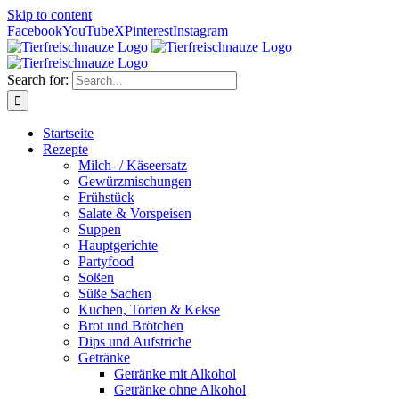
Skip to content
Facebook
YouTube
X
Pinterest
Instagram
Search for:
Startseite
Rezepte
Milch- / Käseersatz
Gewürzmischungen
Frühstück
Salate & Vorspeisen
Suppen
Hauptgerichte
Partyfood
Soßen
Süße Sachen
Kuchen, Torten & Kekse
Brot und Brötchen
Dips und Aufstriche
Getränke
Getränke mit Alkohol
Getränke ohne Alkohol